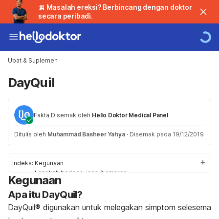
🍌 Masalah ereksi? Berbincang dengan doktor
secara peribadi.
Ubat & Suplemen
DayQuil
Fakta Disemak oleh
Hello Doktor Medical Panel
Ditulis oleh
Muhammad Basheer Yahya
·
Disemak pada 19/12/2019
Indeks:
Kegunaan
Langkah berjaga-jaga & amaran
Kegunaan
Kesan Sampingan
Apa itu DayQuil?
Tindakbalas
Penggunaan / Dos
DayQuil® digunakan untuk melegakan simptom selesema