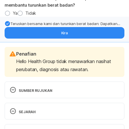
membantu turunkan berat badan?
Ya
Tidak
Teruskan bersama kami dan turunkan berat badan: Dapatkan
kemas kini pakar tentang rawatan & sokongan penurunan berat
Kira
badan terus ke (peti masuk > inbox) anda.
Penafian
Hello Health Group tidak menawarkan nasihat
perubatan, diagnosis atau rawatan.
SUMBER RUJUKAN
Vicks DayQuil Severe Cold & Flu 
Caplet. http://www.otcguide.net/product/2209/773
SEJARAH
3. Accessed January 4, 2017
Versi Terbaru
DAYQUIL™ SEVERE COLD & FLU RELIEF 