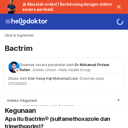
🍌 Masalah ereksi? Berbincang dengan doktor
secara peribadi.
Ubat & Suplemen
Bactrim
Disemak secara perubatan oleh
Dr. Muhamad Firdaus
Rahim
·
Dokter Umum
·
Hello Health Group
Ditulis oleh
Emir Haziq Haji Mohamad Lela
·
Disemak pada
27/12/2022
Indeks:
Kegunaan
Langkah berjaga-jaga & amaran
Kegunaan
Kesan Sampingan
Apa itu Bactrim® (sulfamethoxazole dan
Tindakbalas
Penggunaan / Dos
trimethoprim)?