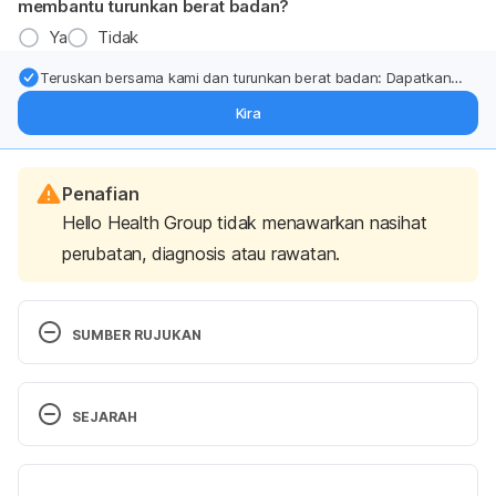
membantu turunkan berat badan?
Ya
Tidak
Teruskan bersama kami dan turunkan berat badan: Dapatkan
kemas kini pakar tentang rawatan & sokongan penurunan berat
Kira
badan terus ke (peti masuk > inbox) anda.
Penafian
Hello Health Group tidak menawarkan nasihat
perubatan, diagnosis atau rawatan.
SUMBER RUJUKAN
Bactrim®. https://www.drugs.com/bactrim.html. 
Accessed July 14, 2017
SEJARAH
Bactrim®. http://www.webmd.com/drugs/2/drug-
Versi Terbaru
5530/bactrim-ds-oral/details. Accessed July 14, 