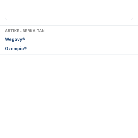
Wahab
ARTIKEL BERKAITAN
Wegovy®
Ozempic®
Loading...