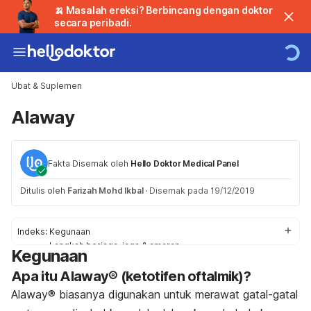
🍌 Masalah ereksi? Berbincang dengan doktor
secara peribadi.
Ubat & Suplemen
Alaway
Fakta Disemak oleh
Hello Doktor Medical Panel
Ditulis oleh
Farizah Mohd Ikbal
·
Disemak pada 19/12/2019
Indeks:
Kegunaan
Langkah berjaga-jaga & amaran
Kegunaan
Kesan Sampingan
Apa itu Alaway® (ketotifen oftalmik)?
Tindakbalas
Penggunaan / Dos
Alaway® biasanya digunakan untuk merawat gatal-gatal