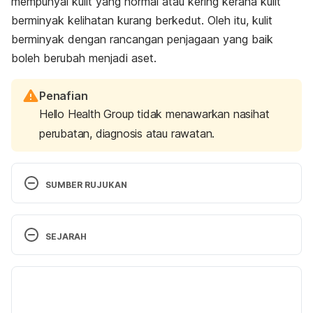
mempunyai kulit yang normal atau kering kerana kulit
berminyak kelihatan kurang berkedut. Oleh itu, kulit
berminyak dengan rancangan penjagaan yang baik
boleh berubah menjadi aset.
Penafian
Hello Health Group tidak menawarkan nasihat
perubatan, diagnosis atau rawatan.
SUMBER RUJUKAN
10 Tips for Caring for Oily Skin. 
http://www.healthcentral.com/skin-
SEJARAH
care/c/1443/162871/10-tips-caring-oily-skin/ 
Accessed January 16, 2017
Versi Terbaru
13/09/2019