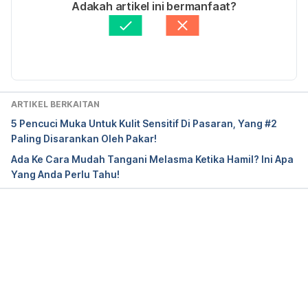
Ditulis oleh 
Helma Hassan
Adakah artikel ini bermanfaat?
Disemak secara perubatan oleh 
Panel Perubatan 
Hello Doktor
Diperbaharui oleh: 
Asyikin Md Isa
ARTIKEL BERKAITAN
5 Pencuci Muka Untuk Kulit Sensitif Di Pasaran, Yang #2
Paling Disarankan Oleh Pakar!
Ada Ke Cara Mudah Tangani Melasma Ketika Hamil? Ini Apa
Yang Anda Perlu Tahu!
Loading...