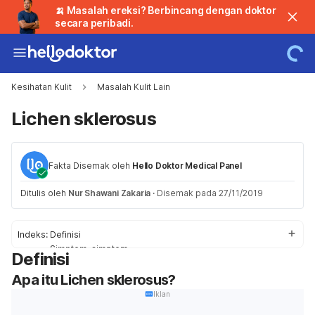
🍌 Masalah ereksi? Berbincang dengan doktor
secara peribadi.
Kesihatan Kulit
Masalah Kulit Lain
Lichen sklerosus
Fakta Disemak oleh
Hello Doktor Medical Panel
Ditulis oleh
Nur Shawani Zakaria
·
Disemak pada 27/11/2019
Indeks:
Definisi
Simptom-simptom
Definisi
Punca
Apa itu Lichen sklerosus?
Faktor-faktor Risiko
Diagnosis dan Rawatan
Iklan
Perubahan gaya hidup & rawatan sampingan