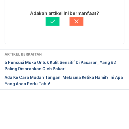
http://www.niams.nih.gov/Health_Info/Lichen_Scler
27/11/2019
osus/default.asp. Accessed October 05, 2015.
Ditulis oleh 
Nur Shawani Zakaria
Adakah artikel ini bermanfaat?
Fakta Disemak oleh
Hello Doktor Medical Panel
Diperbaharui oleh: 
Mohammad Nazri Zulkafli
ARTIKEL BERKAITAN
5 Pencuci Muka Untuk Kulit Sensitif Di Pasaran, Yang #2
Paling Disarankan Oleh Pakar!
Ada Ke Cara Mudah Tangani Melasma Ketika Hamil? Ini Apa
Yang Anda Perlu Tahu!
Loading...