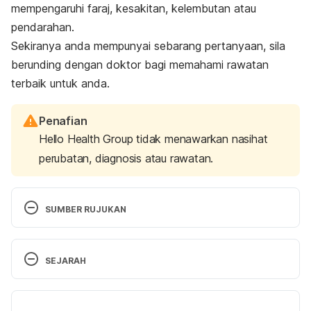
mempengaruhi faraj, kesakitan, kelembutan atau
pendarahan.
Sekiranya anda mempunyai sebarang pertanyaan, sila
berunding dengan doktor bagi memahami rawatan
terbaik untuk anda.
Penafian
Hello Health Group tidak menawarkan nasihat
perubatan, diagnosis atau rawatan.
SUMBER RUJUKAN
Ferri, Fred. Ferri’s Netter Patient Advisor. 
Philadelphia, PA: Saunders / Elsevier, 2012. Printed 
SEJARAH
version. Page 113.
Versi Terbaru
Lichen Sclerosus. 