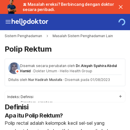
🍌 Masalah ereksi? Berbincang dengan doktor
secara peribadi.
Sistem Penghadaman
Masalah Sistem Penghadaman Lain
Polip Rektum
Disemak secara perubatan oleh
Dr. Aisyah Syahira Abdul
Hamid
·
Dokter Umum
·
Hello Health Group
Ditulis oleh
Nur Hadirah Mustafa
·
Disemak pada 01/08/2023
Indeks:
Definisi
Simptom-simptom
Definisi
Punca
Apa itu Polip Rektum?
Faktor-faktor Risiko
Diagnosis dan Rawatan
Polip rectal adalah kelompok kecil sel-sel yang
Perubahan gaya hidup & rawatan sampingan