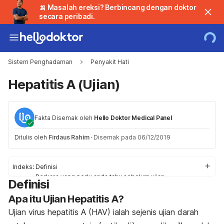
🍌 Masalah ereksi? Berbincang dengan doktor
secara peribadi.
Sistem Penghadaman
Penyakit Hati
Hepatitis A (Ujian)
Fakta Disemak oleh
Hello Doktor Medical Panel
Ditulis oleh
Firdaus Rahim
·
Disemak pada 06/12/2019
Indeks:
Definisi
Perkara yang perlu anda tahu sebelum ujian
Definisi
Ketahui apa yang berlaku
Apa itu Ujian Hepatitis A?
Memahami keputusan
Ujian virus hepatitis A (HAV) ialah sejenis ujian darah