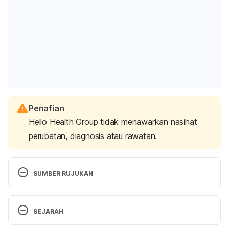
Penafian
Hello Health Group tidak menawarkan nasihat
perubatan, diagnosis atau rawatan.
SUMBER RUJUKAN
Best Foods To Break A Fast: Top 14 Foods That 
SEJARAH
Make The Fast To Feast Transition Smooth, 