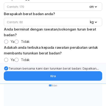
cm
Berapakah berat badan anda?
kg
Anda berminat dengan rawatan/sokongan turun berat
badan?
Ya
Tidak
Adakah anda terbuka kepada rawatan perubatan untuk
membantu turunkan berat badan?
Ya
Tidak
Teruskan bersama kami dan turunkan berat badan: Dapatkan
kemas kini pakar tentang rawatan & sokongan penurunan berat
Kira
badan terus ke (peti masuk > inbox) anda.
Iklan