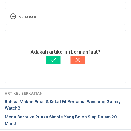
Kerri-Ann Jennings (9 Mei 2017). 11 Best Foods To 
Boost Your Brain And Memory. Dimuat turun 
SEJARAH
daripada https://www.healthline.com/nutrition/11-
brain-foods#section1.
Versi Terbaru
27/11/2019
Ditulis oleh 
Muhamad Firdaus Rahim
Adakah artikel ini bermanfaat?
Fakta Disemak oleh
Hello Doktor Medical Panel
Diperbaharui oleh: 
Aaron Joseph Sta Maria
ARTIKEL BERKAITAN
Rahsia Makan Sihat & Kekal Fit Bersama Samsung Galaxy
Watch8
Menu Berbuka Puasa Simple Yang Boleh Siap Dalam 20
Minit!