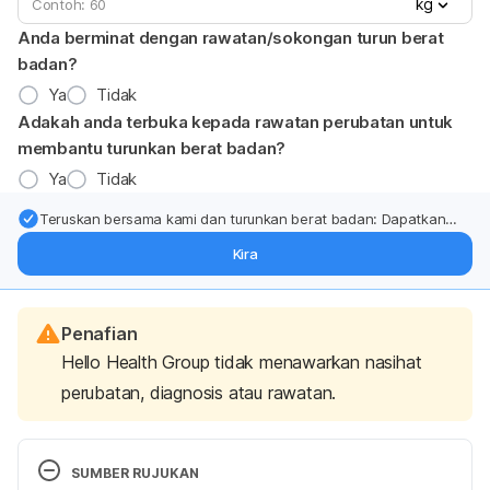
kg
Anda berminat dengan rawatan/sokongan turun berat
badan?
Ya
Tidak
Adakah anda terbuka kepada rawatan perubatan untuk
membantu turunkan berat badan?
Ya
Tidak
Teruskan bersama kami dan turunkan berat badan: Dapatkan
kemas kini pakar tentang rawatan & sokongan penurunan berat
Kira
badan terus ke (peti masuk > inbox) anda.
Penafian
Hello Health Group tidak menawarkan nasihat
perubatan, diagnosis atau rawatan.
SUMBER RUJUKAN