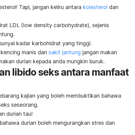
terol! Tapi, jangan keliru antara
kolesterol
dan
rat LDL (
low density carbohydrate
), sejenis
ntung.
unyai kadar karbohidrat yang tinggi.
i kencing manis dan
sakit jantung
jangan makan
k makan durian kepada anda mungkin buruk.
an libido seks antara manfaat
 sebarang kajian yang boleh membuktikan bahawa
 seks seseorang.
n durian tau!
bahawa durian boleh mengurangkan stres dan