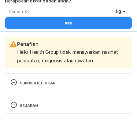
Berapakah berat badan anda?
kg
Kira
Penafian
Hello Health Group tidak menawarkan nasihat
perubatan, diagnosis atau rawatan.
SUMBER RUJUKAN
Fish for children 
http://www.bordbia.ie/consumer/aboutfood/nutritio
SEJARAH
n/fish/pages/fishforchildren.aspx. Accessed on 
March 23, 2017
Versi Terbaru
The Top 7 Fish for Kids. 
04/07/2022