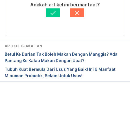
https://pethelpful.com/fish-aquariums/Top-7-Fish-
Ditulis oleh 
Nurul Nazrah Nazarudin
Adakah artikel ini bermanfaat?
For-Kids. Accessed on March 23, 2017
Disemak secara perubatan oleh 
Dr. Muhamad 
Firdaus Rahim
Diperbaharui oleh: 
Muhammad Wa'iz
ARTIKEL BERKAITAN
Betul Ke Durian Tak Boleh Makan Dengan Manggis? Ada
Pantang Ke Kalau Makan Dengan Ubat?
Tubuh Kuat Bermula Dari Usus Yang Baik! Ini 6 Manfaat
Minuman Probiotik, Selain Untuk Usus!
Loading...