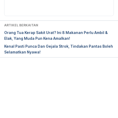
Diperbaharui oleh: 
zai.muhammad@hellodoktor.com
Hepatitis C Symptoms – Brain Fog 
https://hepatitisc.net/living/hepatitis-c-symptoms-
brain-fog/
 Accessed on July 18, 2018.
ARTIKEL BERKAITAN
Orang Tua Kerap Sakit Urat? Ini 8 Makanan Perlu Ambil &
Elak, Yang Muda Pun Kena Amalkan!
Kenal Pasti Punca Dan Gejala Strok, Tindakan Pantas Boleh
Selamatkan Nyawa!
Loading...