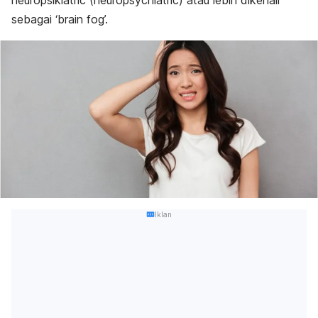
neuropsikiatric (neuropsychiatric) atau lebih dikenali
sebagai ‘
brain fog
’.
Iklan