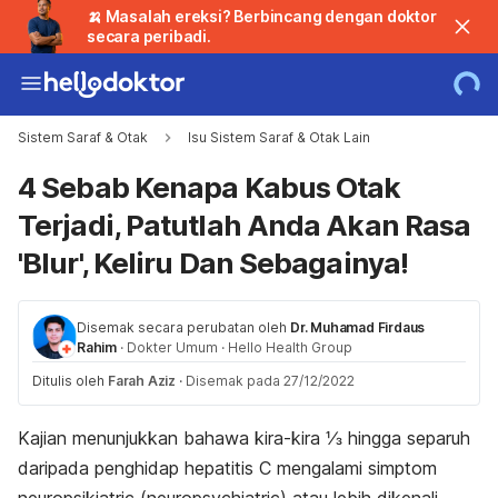
🍌 Masalah ereksi? Berbincang dengan doktor
secara peribadi.
Sistem Saraf & Otak
Isu Sistem Saraf & Otak Lain
4 Sebab Kenapa Kabus Otak
Terjadi, Patutlah Anda Akan Rasa
'Blur', Keliru Dan Sebagainya!
Disemak secara perubatan oleh
Dr. Muhamad Firdaus
Rahim
·
Dokter Umum
·
Hello Health Group
Ditulis oleh
Farah Aziz
·
Disemak pada 27/12/2022
Kajian menunjukkan bahawa kira-kira ⅓ hingga separuh
daripada penghidap hepatitis C mengalami simptom