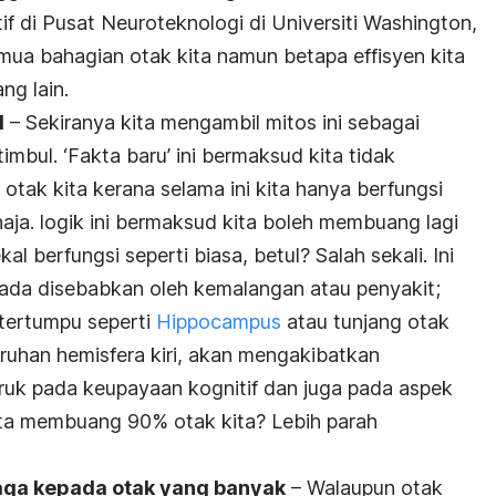
if di Pusat Neuroteknologi di Universiti Washington,
a bahagian otak kita namun betapa effisyen kita
g lain.
l
– Sekiranya kita mengambil mitos ini sebagai
imbul. ‘Fakta baru’ ini bermaksud kita tidak
tak kita kerana selama ini kita hanya berfungsi
ja. logik ini bermaksud kita boleh membuang lagi
al berfungsi seperti biasa, betul? Salah sekali. Ini
ada disebabkan oleh kemalangan atau penyakit;
tertumpu seperti
Hippocampus
atau tunjang otak
ruhan hemisfera kiri, akan mengakibatkan
ruk pada keupayaan kognitif dan juga pada aspek
kita membuang 90% otak kita? Lebih parah
aga kepada otak yang banyak
– Walaupun otak