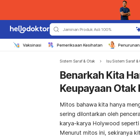
Jaminan Produk Asli 100%
Vaksinasi
Pemeriksaan Kesihatan
Penurunan 
Sistem Saraf & Otak
Isu Sistem Saraf & 
Benarkah Kita H
Keupayaan Otak 
Mitos bahawa kita hanya meng
sering dilontarkan oleh pence
karya-karya
Holywood
seperti
Menurut mitos ini, sekiranya 