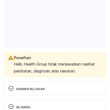
Penafian
Hello Health Group tidak menawarkan nasihat
perubatan, diagnosis atau rawatan.
SUMBER RUJUKAN
Blahd, W. (2016). 
Vertigo: Causes, Symptoms, and 
Treatment
. [online] WebMD. Available at: 
SEJARAH