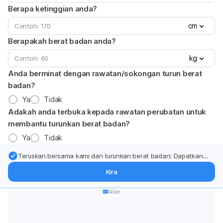
Berapa ketinggian anda?
cm
Berapakah berat badan anda?
kg
Anda berminat dengan rawatan/sokongan turun berat
badan?
Ya
Tidak
Adakah anda terbuka kepada rawatan perubatan untuk
membantu turunkan berat badan?
Ya
Tidak
Teruskan bersama kami dan turunkan berat badan: Dapatkan
kemas kini pakar tentang rawatan & sokongan penurunan berat
Kira
badan terus ke (peti masuk > inbox) anda.
Iklan