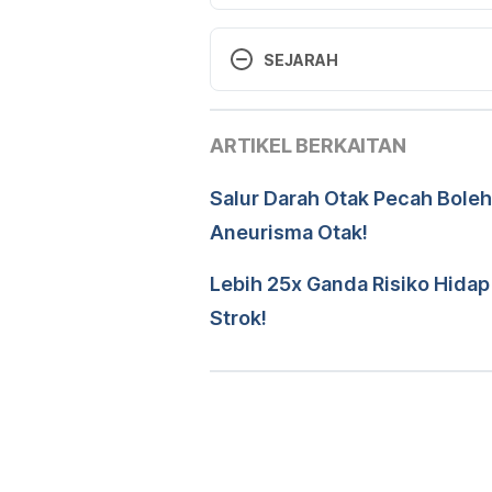
Statistics on Cause of Death, M
r=column/pdfPrev&id=Y3psY
SEJARAH
Versi Terbaru
ARTIKEL BERKAITAN
10/05/2023
Ditulis oleh 
Muhamad Firdau
Salur Darah Otak Pecah Boleh
Disemak secara perubatan o
Aneurisma Otak!
Diperbaharui oleh: 
Muhamma
Lebih 25x Ganda Risiko Hida
Strok!