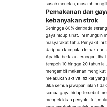
susah menelan, masalah pengli
Pemakanan dan gaya
kebanyakan strok
Sehingga 80% daripada serang
gaya hidup sihat. Ini mungkin 
masyarakat tahu. Penyakit ini t
daripada kumpulan lemak dan p
Apabila berlaku serangan, liha
tempoh 10 hingga 20 tahun la
mengambil makanan mengikut k
melakukan aktiviti fizikal yan
Jika semua jawapan ialah tida
semua gaya hidup tersebut meni
mengelakkan penyakit ini, mula
satu perubahan terlalu drastik.