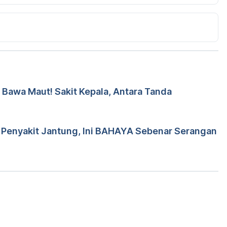
alaysia, 2017 – https://www.dosm.gov.my/v1/index.php?
UI2VjU0ZzRhZU1kcVFMMThGUT09
s Rahim
 Bawa Maut! Sakit Kepala, Antara Tanda
leh 
Dr. Aisyah Syahira Abdul Hamid
d Wa'iz
p Penyakit Jantung, Ini BAHAYA Sebenar Serangan
Loading...