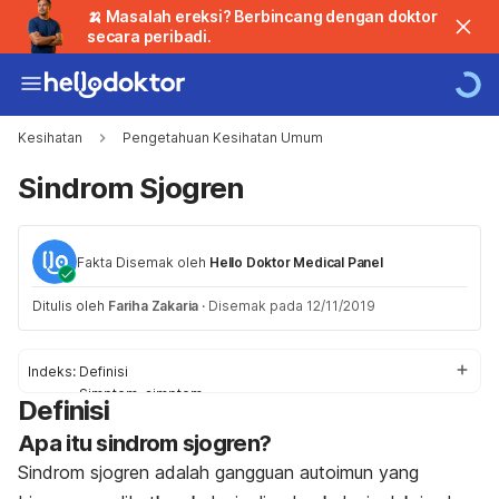
🍌 Masalah ereksi? Berbincang dengan doktor
secara peribadi.
Kesihatan
Pengetahuan Kesihatan Umum
Sindrom Sjogren
Fakta Disemak oleh
Hello Doktor Medical Panel
Ditulis oleh
Fariha Zakaria
·
Disemak pada 12/11/2019
Indeks:
Definisi
Simptom-simptom
Definisi
Punca
Apa itu sindrom sjogren?
Faktor-faktor risiko
Diagnosis dan rawatan
Sindrom sjogren adalah gangguan autoimun yang
Perubahan gaya hidup & rawatan sampingan