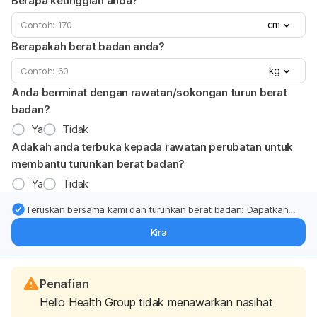
Berapa ketinggian anda?
cm
Berapakah berat badan anda?
kg
Anda berminat dengan rawatan/sokongan turun berat
badan?
Ya
Tidak
Adakah anda terbuka kepada rawatan perubatan untuk
membantu turunkan berat badan?
Ya
Tidak
Teruskan bersama kami dan turunkan berat badan: Dapatkan
kemas kini pakar tentang rawatan & sokongan penurunan berat
Kira
badan terus ke (peti masuk > inbox) anda.
Penafian
Hello Health Group tidak menawarkan nasihat