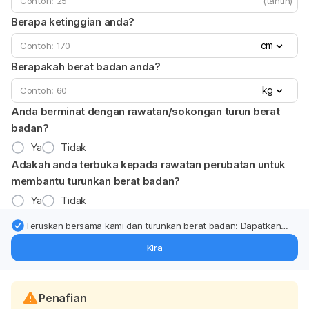
(tahun)
Berapa ketinggian anda?
cm
Berapakah berat badan anda?
kg
Anda berminat dengan rawatan/sokongan turun berat
badan?
Ya
Tidak
Adakah anda terbuka kepada rawatan perubatan untuk
membantu turunkan berat badan?
Ya
Tidak
Teruskan bersama kami dan turunkan berat badan: Dapatkan
kemas kini pakar tentang rawatan & sokongan penurunan berat
Kira
badan terus ke (peti masuk > inbox) anda.
Penafian