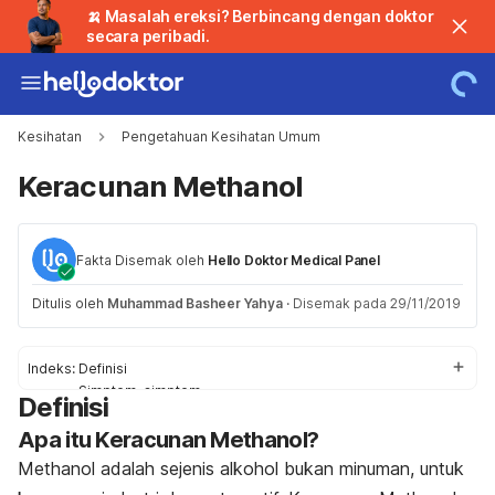
🍌 Masalah ereksi? Berbincang dengan doktor
secara peribadi.
Kesihatan
Pengetahuan Kesihatan Umum
Keracunan Methanol
Fakta Disemak oleh
Hello Doktor Medical Panel
Ditulis oleh
Muhammad Basheer Yahya
·
Disemak pada 29/11/2019
Indeks:
Definisi
Simptom-simptom
Definisi
Punca
Apa itu Keracunan Methanol?
Faktor-faktor Risiko
Diagnosis dan Rawatan
Methanol adalah sejenis alkohol bukan minuman, untuk
Perubahan gaya hidup & rawatan sampingan