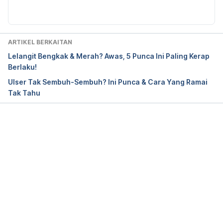
Diperbaharui oleh: 
Asyikin Md Isa
Don’t Fear the Dentist –
 http://www.webmd.com/oral-
health/features/dont-fear-the-dentist#1 Accessed 
December 20, 2016
ARTIKEL BERKAITAN
Lelangit Bengkak & Merah? Awas, 5 Punca Ini Paling Kerap
Time to Overcome Your Dental 
Berlaku!
Phobia- http://www.arizonafamilydental.com/blog/
Ulser Tak Sembuh-Sembuh? Ini Punca & Cara Yang Ramai
overcoming-dental-phobia/ Accessed December 
Tak Tahu
20, 2016
Loading...