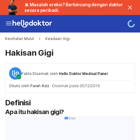
🍌 Masalah ereksi? Berbincang dengan doktor
secara peribadi.
Kesihatan Mulut
Keadaan Gigi
Hakisan Gigi
Fakta Disemak oleh
Hello Doktor Medical Panel
Ditulis oleh
Farah Aziz
·
Disemak pada 05/12/2019
Definisi
Apa itu hakisan gigi?
Iklan