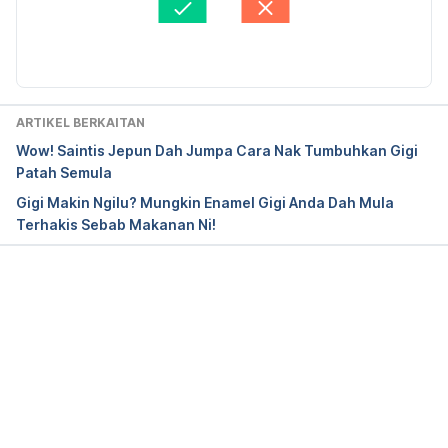
Diperbaharui oleh: 
Mohammad Nazri Zulkafli
Dental 
erosion. http://www.betterhealth.vic.gov.au/bhcv2/
bhcarticles.nsf/pages/Dental_erosion. Accessed 
August 30, 2016.
ARTIKEL BERKAITAN
Wow! Saintis Jepun Dah Jumpa Cara Nak Tumbuhkan Gigi
Oral care. http://www.webmd.com/oral-
Patah Semula
health/guide/handling-dental-
Gigi Makin Ngilu? Mungkin Enamel Gigi Anda Dah Mula
emergencies. Accessed August 30, 2016.
Terhakis Sebab Makanan Ni!
Loading...