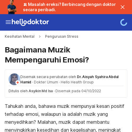
🍌 Masalah ereksi? Berbincang dengan doktor
secara peribadi.
Kesihatan Mental
Pengurusan Stress
Bagaimana Muzik
Mempengaruhi Emosi?
Disemak secara perubatan oleh
Dr. Aisyah Syahira Abdul
Hamid
·
Dokter Umum
·
Hello Health Group
Ditulis oleh
Asyikin Md Isa
·
Disemak pada 04/10/2022
Tahukah anda, bahawa muzik mempunyai kesan positif
terhadap emosi, walaupun ia adalah muzik yang
menyedihkan? Malahan, muzik dapat membantu
menyingkirkan kesedihan dan kegelisahan, meningkat