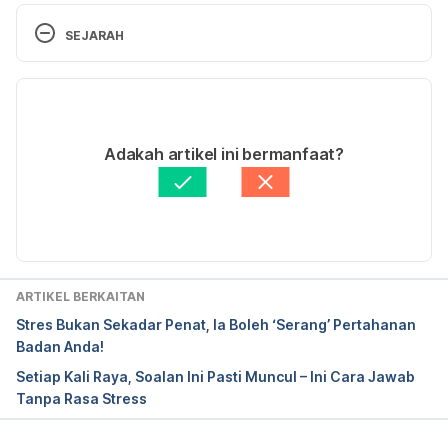
https://examinedexistence.com/how-music-
SEJARAH
changes-your-mood/
. Accessed June 8, 2017
Versi Terbaru
04/10/2022
Ditulis oleh 
Asyikin Md Isa
Adakah artikel ini bermanfaat?
Disemak secara perubatan oleh 
Dr. Aisyah Syahira 
Abdul Hamid
Diperbaharui oleh: 
Fatin Zahra
ARTIKEL BERKAITAN
Stres Bukan Sekadar Penat, Ia Boleh ‘Serang’ Pertahanan
Badan Anda!
Setiap Kali Raya, Soalan Ini Pasti Muncul – Ini Cara Jawab
Tanpa Rasa Stress