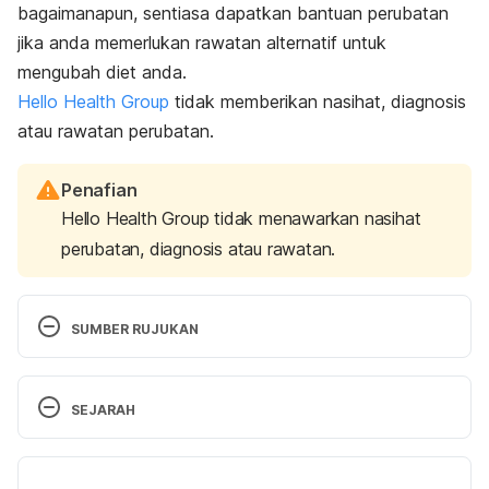
bagaimanapun, sentiasa dapatkan bantuan perubatan
jika anda memerlukan rawatan alternatif untuk
mengubah diet anda.
Hello Health Group
tidak memberikan nasihat, diagnosis
atau rawatan perubatan.
Penafian
Hello Health Group tidak menawarkan nasihat
perubatan, diagnosis atau rawatan.
SUMBER RUJUKAN
Foods that Help Tame Stress. 
http://www.webmd.com/diet/ss/slideshow-diet-
SEJARAH
for-stress-management. Accessed December 28th, 
2016.
Versi Terbaru