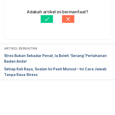
Brain Food: Fending Off Mental and Neurologic 
07/11/2022
Illness with Diet. 
Ditulis oleh 
Asyikin Md Isa
Adakah artikel ini bermanfaat?
http://www.medscape.com/features/slideshow/brai
Disemak secara perubatan oleh 
Dr. Muhamad 
n-food. Accessed December 28th, 2016.
Firdaus Rahim
Diperbaharui oleh: 
zai.muhammad@hellodoktor.com
ARTIKEL BERKAITAN
Stres Bukan Sekadar Penat, Ia Boleh ‘Serang’ Pertahanan
Badan Anda!
Setiap Kali Raya, Soalan Ini Pasti Muncul – Ini Cara Jawab
Tanpa Rasa Stress
Loading...