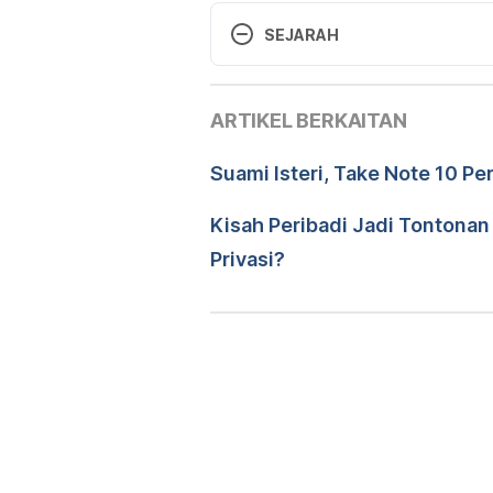
teach-your-child-to-share
. Acce
SEJARAH
Versi Terbaru
ARTIKEL BERKAITAN
15/05/2023
Ditulis oleh 
Ahmad Farid
Suami Isteri, Take Note 10 P
Disemak secara perubatan o
Diperbaharui oleh: 
Muhamma
Kisah Peribadi Jadi Tontona
Privasi?