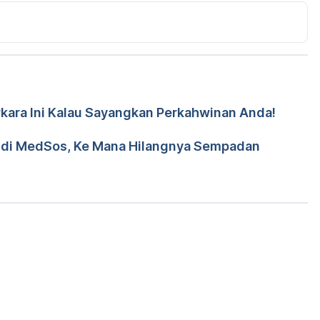
ssed January 08, 2017.
erkara Ini Kalau Sayangkan Perkahwinan Anda!
leh 
Dr. Aisyah Syahira Abdul Hamid
d Wa'iz
n di MedSos, Ke Mana Hilangnya Sempadan
Loading...