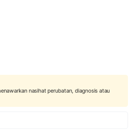
menawarkan nasihat perubatan, diagnosis atau
. 
http://www.babycentre.co.uk/a1021960/how-to-