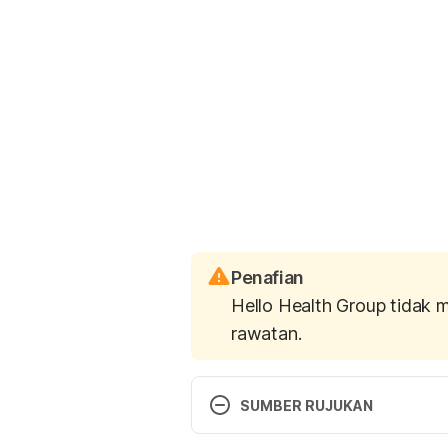
Penafian
Hello Health Group tidak 
rawatan.
SUMBER RUJUKAN
How to teach your child to share