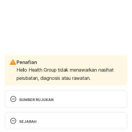
Penafian
Hello Health Group tidak menawarkan nasihat
perubatan, diagnosis atau rawatan.
SUMBER RUJUKAN
How to Make New Friends (and Keep the Old) as 
a Young Adult. http://greatist.com/happiness/how-
SEJARAH
to-make-keep-friends. Accessed December 11, 
Versi Terbaru