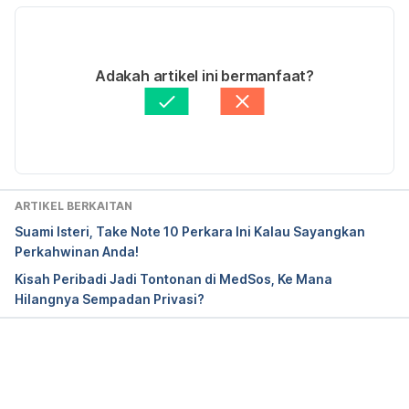
2016.
How to Make Friends And Get a Social Life. 
28/11/2019
http://www.succeedsocially.com/sociallife. 
Ditulis oleh 
Muhamad Firdaus Rahim
Adakah artikel ini bermanfaat?
Accessed December 11, 2016.
Fakta Disemak oleh
Hello Doktor Medical Panel
Diperbaharui oleh: 
Ahmad Farid
10 tips for making new friends. 
https://www.betterhealth.vic.gov.au/health/tentips/
10-tips-for-making-new-friends. Accessed 
December 11, 2016.
ARTIKEL BERKAITAN
Suami Isteri, Take Note 10 Perkara Ini Kalau Sayangkan
Perkahwinan Anda!
Kisah Peribadi Jadi Tontonan di MedSos, Ke Mana
Hilangnya Sempadan Privasi?
Loading...