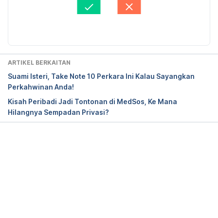
Disemak secara perubatan oleh 
Dr. Aisyah Syahira 
Mayo Clinic Org. 
Abdul Hamid
Diperbaharui oleh: 
Muhammad Wa'iz
http://www.mayoclinic.org/healthy-lifestyle/sexual-
health/in-depth/sex-education/art-20044104. 
Accessed on December 23, 2016.
ARTIKEL BERKAITAN
Prostatitis: Can sexual activity make it worse?, 
Suami Isteri, Take Note 10 Perkara Ini Kalau Sayangkan
Mayo Clinic Org. 
Perkahwinan Anda!
http://www.mayoclinic.org/diseases-
Kisah Peribadi Jadi Tontonan di MedSos, Ke Mana
conditions/prostatitis/expert-
Hilangnya Sempadan Privasi?
answers/prostatitis/faq-20058150. Accessed on 
December 23,2016.
Loading...