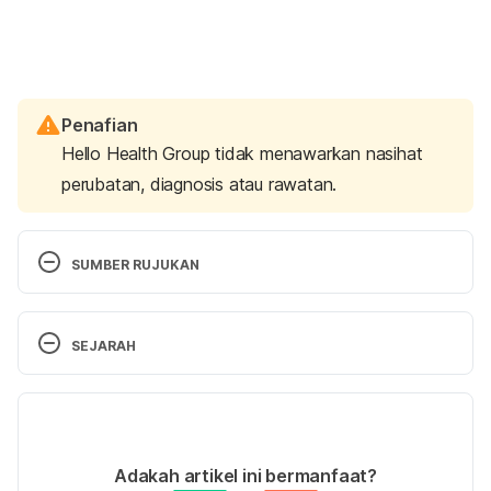
Penafian
Hello Health Group tidak menawarkan nasihat
perubatan, diagnosis atau rawatan.
SUMBER RUJUKAN
Take charge of your sexual 
health. http://nationalcoalitionforsexualhealth.org/to
SEJARAH
ols/communicating-to-the-
public/document/SexualHealthGuide-FINAL.pdf. 
Versi Terbaru
Accessed on December 23, 2016.
01/08/2023
Healthy lifestyle – Sexual health- Sex education: 
Ditulis oleh 
Farah Aziz
Adakah artikel ini bermanfaat?
Talking to toddlers and preschoolers about sex, 