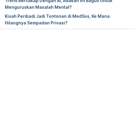
Trend Bercakap Dengan AI, Adakah Ini Bagus Untuk
Menguruskan Masalah Mental?
Kisah Peribadi Jadi Tontonan di MedSos, Ke Mana
Hilangnya Sempadan Privasi?
Loading...