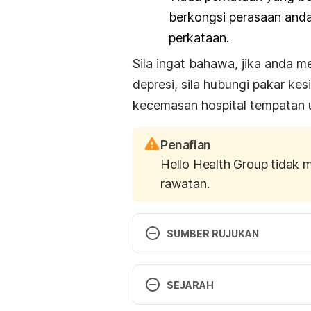
berkongsi perasaan and
perkataan.
Sila ingat bahawa, jika anda 
depresi, sila hubungi pakar ke
kecemasan hospital tempatan 
Penafian
Hello Health Group tidak 
rawatan.
SUMBER RUJUKAN
Symptoms of depression http:/
depression#1 Accessed Decembe
SEJARAH
Signs of Depression http://www.
Versi Terbaru