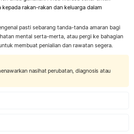
a kepada rakan-rakan dan keluarga dalam
mengenal pasti sebarang tanda-tanda amaran bagi
sihatan mental serta-merta, atau pergi ke bahagian
untuk membuat penialian dan rawatan segera.
menawarkan nasihat perubatan, diagnosis atau
/www.webmd.com/depression/guide/detecting-
r 12, 2016
healthline.com/health/depression/recognizing-