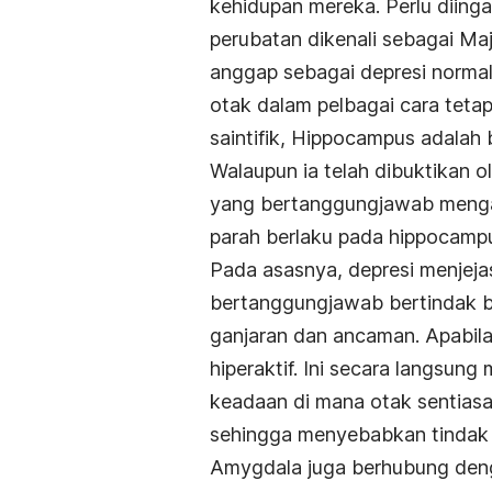
kehidupan mereka. Perlu diinga
perubatan dikenali sebagai Maj
anggap sebagai depresi normal.
otak dalam pelbagai cara tetap
saintifik, Hippocampus adalah 
Walaupun ia telah dibuktikan o
yang bertanggungjawab menga
parah berlaku pada hippocamp
Pada asasnya, depresi menjeja
bertanggungjawab bertindak b
ganjaran dan ancaman. Apabila
hiperaktif. Ini secara langsun
keadaan di mana otak sentiasa
sehingga menyebabkan tindak b
Amygdala juga berhubung deng