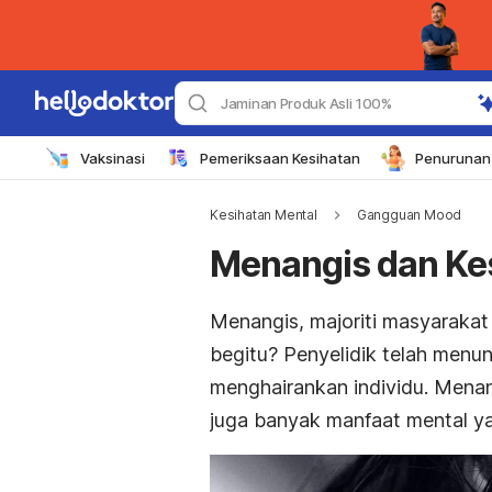
Jaminan Produk Asli 100%
Vaksinasi
Pemeriksaan Kesihatan
Penurunan 
Kesihatan Mental
Gangguan Mood
Menangis dan Ke
Menangis, majoriti masyaraka
begitu? Penyelidik telah men
menghairankan individu. Menan
juga banyak manfaat mental ya