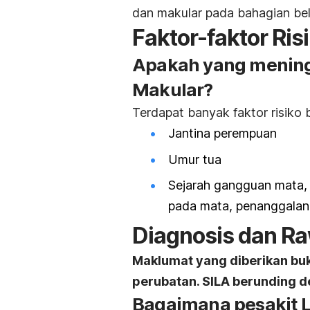
dan makular pada bahagian be
Faktor-faktor Ris
Apakah yang mening
Makular?
Terdapat banyak faktor risiko b
Jantina perempuan
Umur tua
Sejarah gangguan mata, s
pada mata, penanggalan 
Diagnosis dan R
Maklumat yang diberikan bu
perubatan. SILA berunding d
Bagaimana pesakit L