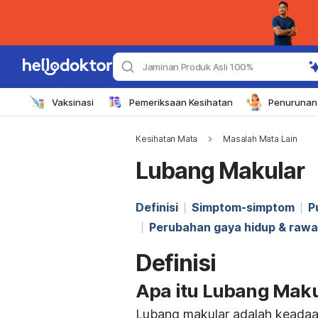
Jaminan Produk Asli 100%
Vaksinasi
Pemeriksaan Kesihatan
Penurunan 
Kesihatan Mata
Masalah Mata Lain
Lubang Makular
Definisi
Simptom-simptom
P
Perubahan gaya hidup & raw
Definisi
Apa itu Lubang Maku
Lubang makular adalah keadaan