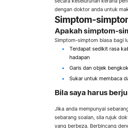
secara keseluruhan kerana pengli
dengan doktor anda untuk makl
Simptom-simpto
Apakah simptom-si
Simptom-simptom biasa bagi lu
Terdapat sedikit rasa k
hadapan
Garis dan objek bengko
Sukar untuk membaca da
Bila saya harus berj
Jika anda mempunyai sebarang
sebarang soalan, sila rujuk do
yang berbeza. Berbincang deng