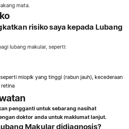
lakang mata.
iko
katkan risiko saya kepada Lubang
agi lubang makular, seperti:
eperti miopik yang tinggi (rabun jauh), kecederaan
retina
awatan
kan pengganti untuk sebarang nasihat
engan doktor anda untuk maklumat lanjut.
ubang Makular didiagnosis?