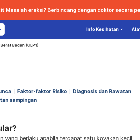
🍌 Masalah ereksi? Berbincang dengan doktor secara per
Info Kesihatan
Ala
Berat Badan (GLP1)
unca
Faktor-faktor Risiko
Diagnosis dan Rawatan
atan sampingan
lar?
 yang berlaku apabila terdapat satu koyakan kecil