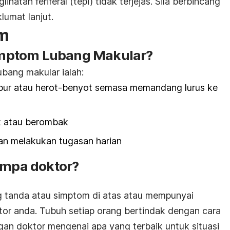
hatan feriferal (tepi) tidak terjejas. Sila berbincang
umat lanjut.
m
mptom Lubang Makular?
bang makular ialah:
abur atau herot-benyot semasa memandang lurus ke
k atau berombak
n melakukan tugasan harian
umpa doktor?
 tanda atau simptom di atas atau mempunyai
ktor anda. Tubuh setiap orang bertindak dengan cara
an doktor mengenai apa yang terbaik untuk situasi