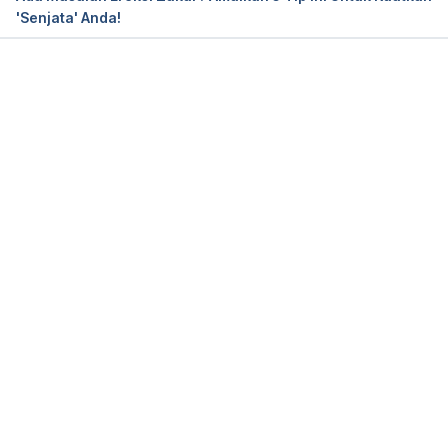
'Senjata' Anda!
Loading...