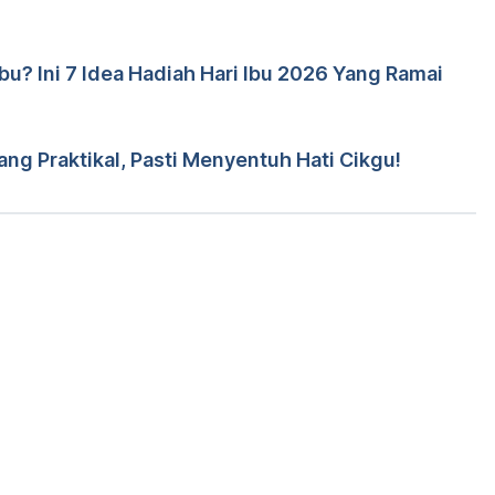
bu? Ini 7 Idea Hadiah Hari Ibu 2026 Yang Ramai
leh 
Dr. Muhamad Firdaus Rahim
rid
Yang Praktikal, Pasti Menyentuh Hati Cikgu!
Loading...