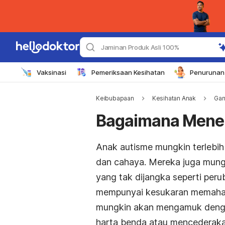
Jaminan Produk Asli 100%
Vaksinasi
Pemeriksaan Kesihatan
Penurunan 
Keibubapaan
Kesihatan Anak
Gan
Bagaimana Mene
Anak autisme mungkin terlebih 
dan cahaya. Mereka juga mung
yang tak dijangka seperti per
mempunyai kesukaran memaham
mungkin akan mengamuk denga
harta benda atau mencederakan