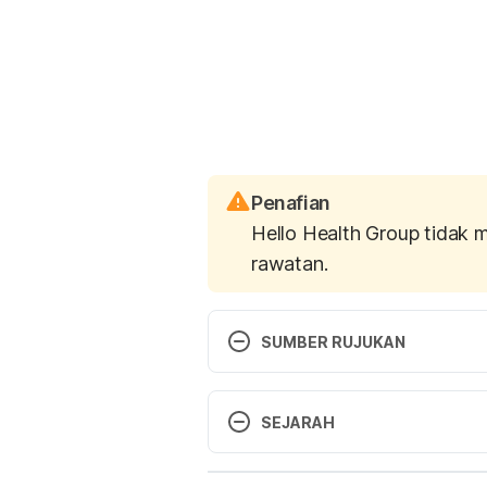
Penafian
Hello Health Group tidak 
rawatan.
SUMBER RUJUKAN
https://www.wikihow.com/Calm-a
Child#Calming_the_Child_Using_
SEJARAH
Versi Terbaru