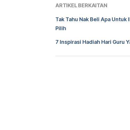
ARTIKEL BERKAITAN
20/04/2022
Ditulis oleh 
Helma Hassan
Tak Tahu Nak Beli Apa Untuk I
Disemak secara perubatan o
Pilih
Diperbaharui oleh: 
Ahmad Fa
7 Inspirasi Hadiah Hari Guru 