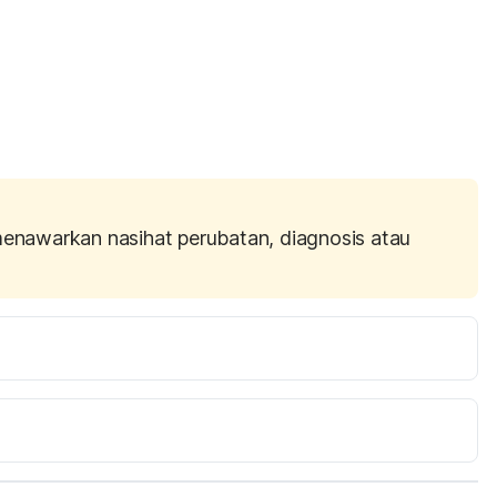
menawarkan nasihat perubatan, diagnosis atau
n-Autistic-
Deep_Pressure_sub