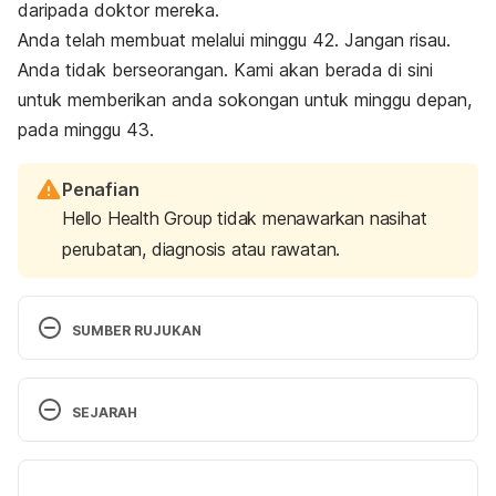
daripada doktor mereka.
Anda telah membuat melalui minggu 42. Jangan risau.
Anda tidak berseorangan. Kami akan berada di sini
untuk memberikan anda sokongan untuk minggu depan,
pada minggu 43.
Penafian
Hello Health Group tidak menawarkan nasihat
perubatan, diagnosis atau rawatan.
SUMBER RUJUKAN
Murkoff, Heidi. What to Expect, The First Year. 
New York: Workman Publishing Company, 2009. 
SEJARAH
Print version. Page 435 – 458.
Versi Terbaru