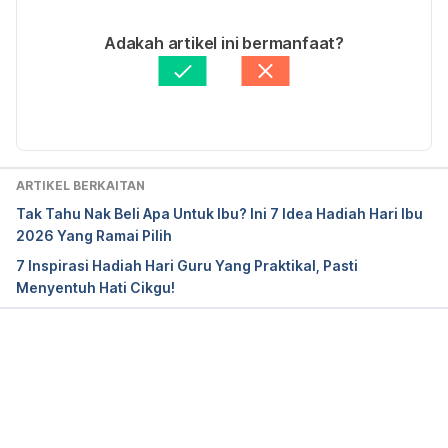
14/08/2023
Ditulis oleh 
Helma Hassan
Adakah artikel ini bermanfaat?
Disemak secara perubatan oleh 
Dr. Aisyah Syahira 
Abdul Hamid
Diperbaharui oleh: 
Muhammad Wa'iz
ARTIKEL BERKAITAN
Tak Tahu Nak Beli Apa Untuk Ibu? Ini 7 Idea Hadiah Hari Ibu
2026 Yang Ramai Pilih
7 Inspirasi Hadiah Hari Guru Yang Praktikal, Pasti
Menyentuh Hati Cikgu!
Loading...