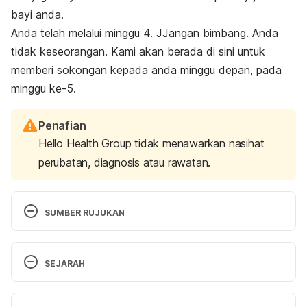
bayi anda.
Anda telah melalui minggu 4. JJangan bimbang. Anda
tidak keseorangan. Kami akan berada di sini untuk
memberi sokongan kepada anda minggu depan, pada
minggu ke-5.
Penafian
Hello Health Group tidak menawarkan nasihat
perubatan, diagnosis atau rawatan.
SUMBER RUJUKAN
American Academy Of Pediatrics. American 
Academy of Pediatrics Caring for Your Baby and 
SEJARAH
Young Child, Birth to Age 5 6th Edition. New York: 
Bantam, 2014. Print version.
Versi Terbaru