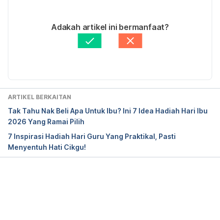
Murkoff, Heidi. What to Expect, The First Year. 
17/01/2023
New York: Workman Publishing Company, 2009. 
Ditulis oleh 
Farah Aziz
Adakah artikel ini bermanfaat?
Print version.
Disemak secara perubatan oleh 
Panel Perubatan 
Hello Doktor
Diperbaharui oleh: 
Asyikin Md Isa
Your 4-week-old. 
http://www.babycenter.com/6_your-4-week-
old_1134.bc
. Acccessed June 2, 2015.
ARTIKEL BERKAITAN
Tak Tahu Nak Beli Apa Untuk Ibu? Ini 7 Idea Hadiah Hari Ibu
2026 Yang Ramai Pilih
7 Inspirasi Hadiah Hari Guru Yang Praktikal, Pasti
Menyentuh Hati Cikgu!
Loading...