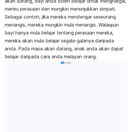
akan datang, bayi anda boleh belajar untuk menghargai,
meniru perasaan dan mungkin menunjukkan simpati.
Sebagai contoh, jika mereka mendengar seseorang
menangis, mereka mungkin mula menangis. Walaupun
bayi hanya mula belajar tentang perasaan mereka,
mereka akan mula belajar segala-galanya daripada
anda. Pada masa akan datang, anak anda akan dapat
belajar daripada cara anda melayan orang.
Iklan