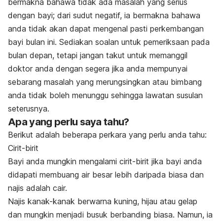
bermakna bahawa tidak ada masalah yang serius
dengan bayi; dari sudut negatif, ia bermakna bahawa
anda tidak akan dapat mengenal pasti perkembangan
bayi bulan ini. Sediakan soalan untuk pemeriksaan pada
bulan depan, tetapi jangan takut untuk memanggil
doktor anda dengan segera jika anda mempunyai
sebarang masalah yang merungsingkan atau bimbang
anda tidak boleh menunggu sehingga lawatan susulan
seterusnya.
Apa yang perlu saya tahu?
Berikut adalah beberapa perkara yang perlu anda tahu:
Cirit-birit
Bayi anda mungkin mengalami cirit-birit jika bayi anda
didapati membuang air besar lebih daripada biasa dan
najis adalah cair.
Najis kanak-kanak berwarna kuning, hijau atau gelap
dan mungkin menjadi busuk berbanding biasa. Namun, ia