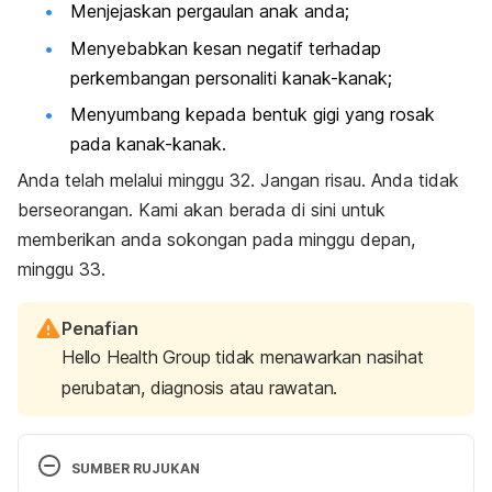
Menjejaskan pergaulan anak anda;
Menyebabkan kesan negatif terhadap
perkembangan personaliti kanak-kanak;
Menyumbang kepada bentuk gigi yang rosak
pada kanak-kanak.
Anda telah melalui minggu 32. Jangan risau. Anda tidak
berseorangan. Kami akan berada di sini untuk
memberikan anda sokongan pada minggu depan,
minggu 33.
Penafian
Hello Health Group tidak menawarkan nasihat
perubatan, diagnosis atau rawatan.
SUMBER RUJUKAN