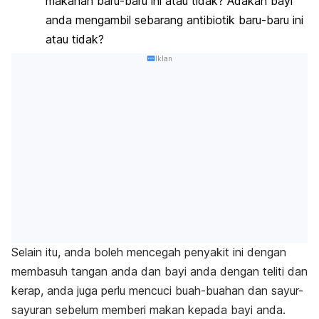
makanan baru-baru ini atau tidak? Adakah bayi
anda mengambil sebarang antibiotik baru-baru ini
atau tidak?
Iklan
Selain itu, anda boleh mencegah penyakit ini dengan
membasuh tangan anda dan bayi anda dengan teliti dan
kerap, anda juga perlu mencuci buah-buahan dan sayur-
sayuran sebelum memberi makan kepada bayi anda.