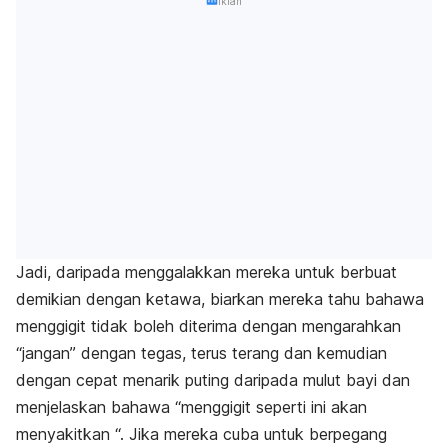
Iklan
Jadi, daripada menggalakkan mereka untuk berbuat
demikian dengan ketawa, biarkan mereka tahu bahawa
menggigit tidak boleh diterima dengan mengarahkan
“jangan” dengan tegas, terus terang dan kemudian
dengan cepat menarik puting daripada mulut bayi dan
menjelaskan bahawa “menggigit seperti ini akan
menyakitkan “. Jika mereka cuba untuk berpegang