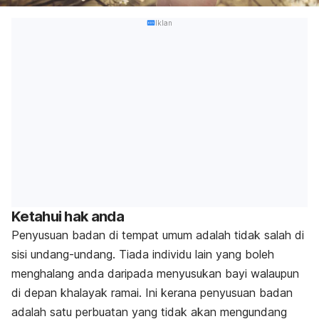
Iklan
Ketahui hak anda
Penyusuan badan di tempat umum adalah tidak salah di
sisi undang-undang. Tiada individu lain yang boleh
menghalang anda daripada menyusukan bayi walaupun
di depan khalayak ramai. Ini kerana penyusuan badan
adalah satu perbuatan yang tidak akan mengundang