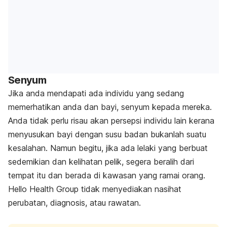
Senyum
Jika anda mendapati ada individu yang sedang
memerhatikan anda dan bayi, senyum kepada mereka.
Anda tidak perlu risau akan persepsi individu lain kerana
menyusukan bayi dengan susu badan bukanlah suatu
kesalahan. Namun begitu, jika ada lelaki yang berbuat
sedemikian dan kelihatan pelik, segera beralih dari
tempat itu dan berada di kawasan yang ramai orang.
Hello Health Group
tidak menyediakan nasihat
perubatan, diagnosis, atau rawatan.