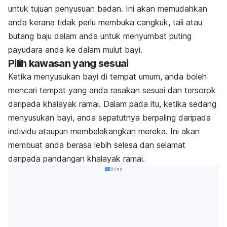
untuk tujuan penyusuan badan. Ini akan memudahkan
anda kerana tidak perlu membuka cangkuk, tali atau
butang baju dalam anda untuk menyumbat puting
payudara anda ke dalam mulut bayi.
Pilih kawasan yang sesuai
Ketika menyusukan bayi di tempat umum, anda boleh
mencari tempat yang anda rasakan sesuai dan tersorok
daripada khalayak ramai. Dalam pada itu, ketika sedang
menyusukan bayi, anda sepatutnya berpaling daripada
individu ataupun membelakangkan mereka. Ini akan
membuat anda berasa lebih selesa dan selamat
daripada pandangan khalayak ramai.
Iklan