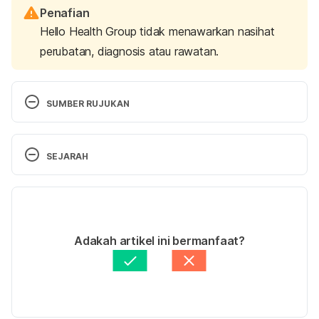
Penafian
Hello Health Group tidak menawarkan nasihat
perubatan, diagnosis atau rawatan.
SUMBER RUJUKAN
10 Tips for Breastfeeding in Public. 
https://www.todaysparent.com/baby/breastfeeding
SEJARAH
/10-tips-for-breastfeeding-in-public/
. Accessed April 
19, 2017.
Versi Terbaru
Breastfeeding in Public: Tips and Laws for Nursing 
14/08/2023
Mothers. 
http://www.whattoexpect.com/first-
Ditulis oleh 
Ahmad Farid
Adakah artikel ini bermanfaat?
year/breastfeeding/breastfeeding-in-public/
. 
Disemak secara perubatan oleh 
Dr. Aisyah Syahira 
Accessed April 19, 2017.
Abdul Hamid
Diperbaharui oleh: 
Muhammad Wa'iz