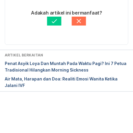
12/09/2019
How to Conceive After Miscarriage.
Ditulis oleh 
Nurul Nazrah Nazarudin
Adakah artikel ini bermanfaat?
Fakta Disemak oleh
Hello Doktor Medical Panel
http://www.parents.com/getting-pregnant/trying-
Diperbaharui oleh: 
Nurul Nazrah Nazarudin
to-conceive/conceiving-after-miscarriage/. 
Accessed December 13, 2016.
Getting pregnant. 
ARTIKEL BERKAITAN
http://www.mayoclinic.org/healthy-lifestyle/getting-
Penat Asyik Loya Dan Muntah Pada Waktu Pagi? Ini 7 Petua
pregnant/in-depth/pregnancy-after-miscarriage/art-
Tradisional Hilangkan Morning Sickness
20044134. Accessed December 13, 2016.
Air Mata, Harapan dan Doa: Realiti Emosi Wanita Ketika
Jalani IVF
Loading...