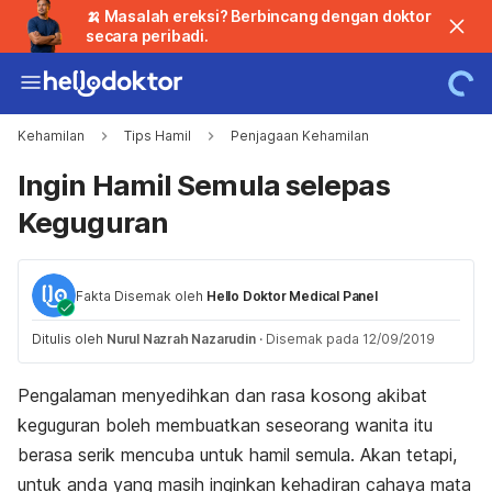
🍌 Masalah ereksi? Berbincang dengan doktor
secara peribadi.
Kehamilan
Tips Hamil
Penjagaan Kehamilan
Ingin Hamil Semula selepas
Keguguran
Fakta Disemak oleh
Hello Doktor Medical Panel
Ditulis oleh
Nurul Nazrah Nazarudin
·
Disemak pada 12/09/2019
Pengalaman menyedihkan dan rasa kosong akibat
keguguran boleh membuatkan seseorang wanita itu
berasa serik mencuba untuk hamil semula. Akan tetapi,
untuk anda yang masih inginkan kehadiran cahaya mata