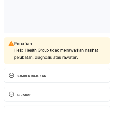
Penafian
Hello Health Group tidak menawarkan nasihat
perubatan, diagnosis atau rawatan.
SUMBER RUJUKAN
Tips for Conceiving After a Miscarriage.
SEJARAH
http://www.parents.com/pregnancy/complications/
miscarriage/conceiving-after-miscarriage/. 
Versi Terbaru
Accessed December 13, 2016.