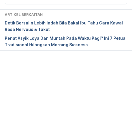
https://siraplimau.com/stress-dan-cepat-marah-
ketika-mengandung-peranan-suami/
 / Accessed on 
ARTIKEL BERKAITAN
Sept 3, 2019
Detik Bersalin Lebih Indah Bila Bakal Ibu Tahu Cara Kawal
Rasa Nervous & Takut
Penat Asyik Loya Dan Muntah Pada Waktu Pagi? Ini 7 Petua
Tradisional Hilangkan Morning Sickness
Loading...