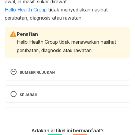
awal, ia masih sukar dirawat.
Hello Health Group
tidak menyediakan nasihat
perubatan, diagnosis atau rawatan.
Penafian
Hello Health Group tidak menawarkan nasihat
perubatan, diagnosis atau rawatan.
SUMBER RUJUKAN
Amanda Chan (10 September 2010). The 10 
Deadliest Cancers And Why There Is No Cure. 
SEJARAH
Dimuat turun 
daripada https://www.livescience.com/11041-10-
Versi Terbaru
deadliest-cancers-cure.html.
17/01/2023
Ditulis oleh 
Muhamad Firdaus Rahim
Adakah artikel ini bermanfaat?
Disemak secara perubatan oleh 
Dr. Muhamad 