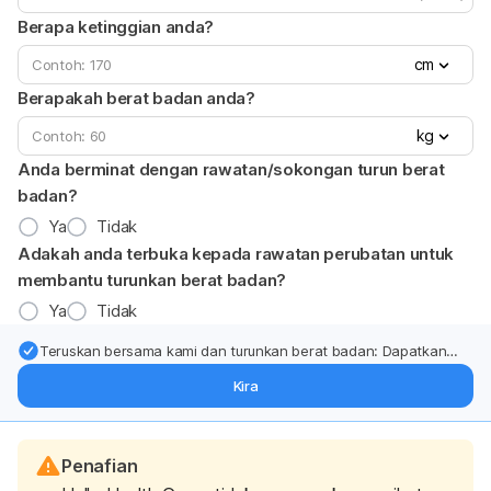
Berapa ketinggian anda?
cm
Berapakah berat badan anda?
kg
Anda berminat dengan rawatan/sokongan turun berat
badan?
Ya
Tidak
Adakah anda terbuka kepada rawatan perubatan untuk
membantu turunkan berat badan?
Ya
Tidak
Teruskan bersama kami dan turunkan berat badan: Dapatkan
kemas kini pakar tentang rawatan & sokongan penurunan berat
Kira
badan terus ke (peti masuk > inbox) anda.
Penafian