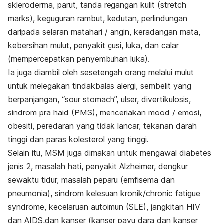
skleroderma, parut, tanda regangan kulit (stretch
marks), keguguran rambut, kedutan, perlindungan
daripada selaran matahari / angin, keradangan mata,
kebersihan mulut, penyakit gusi, luka, dan calar
(mempercepatkan penyembuhan luka).
Ia juga diambil oleh sesetengah orang melalui mulut
untuk melegakan tindakbalas alergi, sembelit yang
berpanjangan, “sour stomach”, ulser, divertikulosis,
sindrom pra haid (PMS), menceriakan mood / emosi,
obesiti, peredaran yang tidak lancar, tekanan darah
tinggi dan paras kolesterol yang tinggi.
Selain itu, MSM juga dimakan untuk mengawal diabetes
jenis 2, masalah hati, penyakit Alzheimer, dengkur
sewaktu tidur, masalah peparu (emfisema dan
pneumonia), sindrom kelesuan kronik/chronic fatigue
syndrome, kecelaruan autoimun (SLE), jangkitan HIV
dan AIDS,dan kanser (kanser payu dara dan kanser