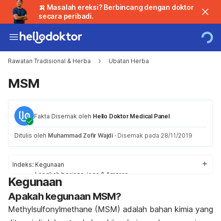
🍌 Masalah ereksi? Berbincang dengan doktor
secara peribadi.
Rawatan Tradisional & Herba
Ubatan Herba
MSM
Fakta Disemak oleh
Hello Doktor Medical Panel
Ditulis oleh
Muhammad Zofir Wajdi
·
Disemak pada 28/11/2019
Indeks:
Kegunaan
Langkah berjaga-jaga & Amaran
Kegunaan
Kesan Sampingan
Apakah kegunaan MSM?
Tindak balas
Penggunaan /Dos
Methylsulfonylmethane (MSM) adalah bahan kimia yang