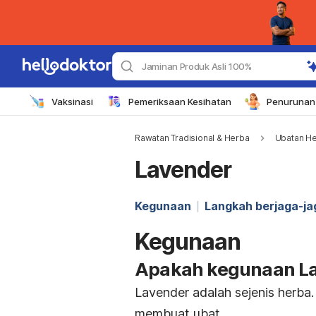
Jaminan Produk Asli 100%
Vaksinasi
Pemeriksaan Kesihatan
Penurunan 
Rawatan Tradisional & Herba
Ubatan H
Lavender
Kegunaan
Langkah berjaga-ja
Kegunaan
Apakah kegunaan L
Lavender adalah sejenis herba
membuat ubat.