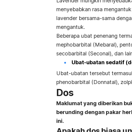
Lavender mungkin menyebabka
menyebabkan rasa mengantuk d
lavender bersama-sama dengan
mengantuk.
Beberapa ubat penenang termas
mephobarbital (Mebaral), pento
secobarbital (Seconal), dan lain
Ubat-ubatan sedatif (
Ubat-ubatan tersebut termasuk
phenobarbital (Donnatal), zolpi
Dos
Maklumat yang diberikan bu
berunding dengan pakar her
ini.
Apakah dos biasa un