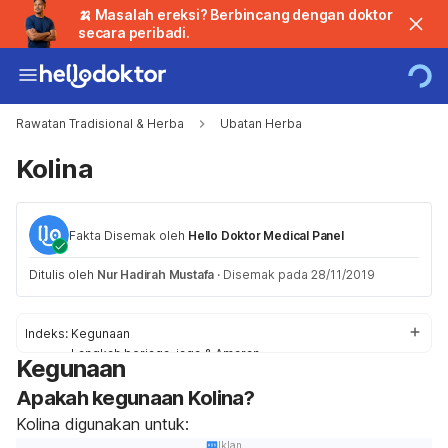
🍌 Masalah ereksi? Berbincang dengan doktor
secara peribadi.
Rawatan Tradisional & Herba
Ubatan Herba
Kolina
Fakta Disemak oleh
Hello Doktor Medical Panel
Ditulis oleh
Nur Hadirah Mustafa
·
Disemak pada 28/11/2019
Indeks:
Kegunaan
Langkah berjaga-jaga & Amaran
Kegunaan
Kesan Sampingan
Apakah kegunaan Kolina?
Tindak balas
Penggunaan /Dos
Kolina digunakan untuk:
Iklan