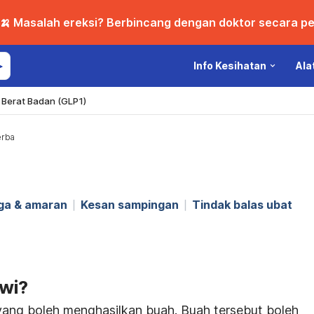
🍌 Masalah ereksi? Berbincang dengan doktor secara per
Info Kesihatan
Ala
Berat Badan (GLP1)
erba
ga & amaran
Kesan sampingan
Tindak balas ubat
wi?
yang boleh menghasilkan buah. Buah tersebut boleh