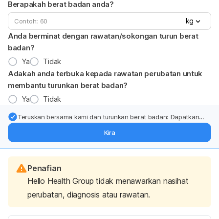
Berapakah berat badan anda?
kg
Anda berminat dengan rawatan/sokongan turun berat
badan?
Ya
Tidak
Adakah anda terbuka kepada rawatan perubatan untuk
membantu turunkan berat badan?
Ya
Tidak
Teruskan bersama kami dan turunkan berat badan: Dapatkan
kemas kini pakar tentang rawatan & sokongan penurunan berat
Kira
badan terus ke (peti masuk > inbox) anda.
Penafian
Hello Health Group tidak menawarkan nasihat
perubatan, diagnosis atau rawatan.