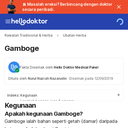
🍌 Masalah ereksi? Berbincang dengan doktor
secara peribadi.
Rawatan Tradisional & Herba
Ubatan Herba
Gamboge
Fakta Disemak oleh
Hello Doktor Medical Panel
Ditulis oleh
Nurul Nazrah Nazarudin
·
Disemak pada 12/09/2019
Indeks:
Kegunaan
Langkah berjaga-jaga & amaran
Kegunaan
Langkah berjaga-jaga dan amaran
Apakah kegunaan Gamboge?
Kesan sampingan
Tindak balas ubat
Gamboge ialah bahan seperti getah (damar) daripada
Penggunaan / Dos