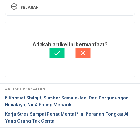
SEJARAH
Versi Terbaru
12/09/2019
Ditulis oleh 
Nurul Nazrah Nazarudin
Adakah artikel ini bermanfaat?
Fakta Disemak oleh
Hello Doktor Medical Panel
Diperbaharui oleh: 
Ahmad Wazir Aiman Mohd Abdul 
Wahab
ARTIKEL BERKAITAN
5 Khasiat Shilajit, Sumber Semula Jadi Dari Pergunungan
Himalaya, No.4 Paling Menarik!
Kerja Stres Sampai Penat Mental? Ini Peranan Tongkat Ali
Yang Orang Tak Cerita