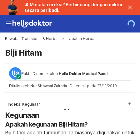
🍌 Masalah ereksi? Berbincang dengan doktor
secara peribadi.
Rawatan Tradisional & Herba
Ubatan Herba
Biji Hitam
Fakta Disemak oleh
Hello Doktor Medical Panel
Ditulis oleh
Nur Shawani Zakaria
·
Disemak pada 27/11/2019
Indeks:
Kegunaan
Langkah berjaga-jaga & Amaran
Kegunaan
Kesan Sampingan
Apakah kegunaan Biji Hitam?
Tindak balas
Penggunaan /Dos
Biji hitam adalah tumbuhan. Ia biasanya digunakan untuk