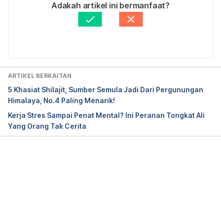
Ditulis oleh 
Nur Shawani Zakaria
Adakah artikel ini bermanfaat?
Fakta Disemak oleh
Hello Doktor Medical Panel
Black Seed. http://www.webmd.com/vitamins-
Diperbaharui oleh: 
Mohammad Nazri Zulkafli
supplements/ingredientmono-901
ARTIKEL BERKAITAN
5 Khasiat Shilajit, Sumber Semula Jadi Dari Pergunungan
Himalaya, No.4 Paling Menarik!
Kerja Stres Sampai Penat Mental? Ini Peranan Tongkat Ali
Yang Orang Tak Cerita
Loading...