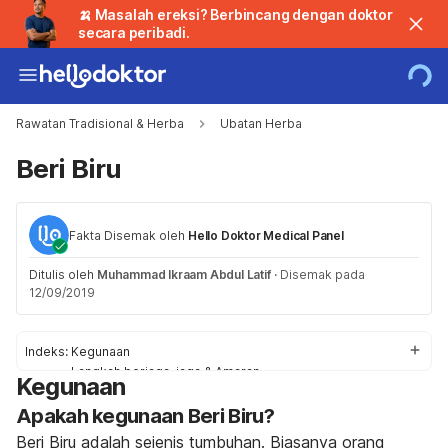
🍌 Masalah ereksi? Berbincang dengan doktor
secara peribadi.
Rawatan Tradisional & Herba
Ubatan Herba
Beri Biru
Fakta Disemak oleh
Hello Doktor Medical Panel
Ditulis oleh
Muhammad Ikraam Abdul Latif
·
Disemak pada
12/09/2019
Indeks:
Kegunaan
Langkah berjaga-jaga & Amaran
Kegunaan
Kesan Sampingan
Apakah kegunaan Beri Biru?
Tindak balas
Penggunaan /Dos
Beri Biru adalah sejenis tumbuhan. Biasanya orang