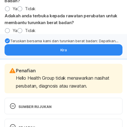
badan?
Ya
Tidak
Adakah anda terbuka kepada rawatan perubatan untuk
membantu turunkan berat badan?
Ya
Tidak
Teruskan bersama kami dan turunkan berat badan: Dapatkan
kemas kini pakar tentang rawatan & sokongan penurunan berat
Kira
badan terus ke (peti masuk > inbox) anda.
Penafian
Hello Health Group tidak menawarkan nasihat
perubatan, diagnosis atau rawatan.
SUMBER RUJUKAN
Blueberry
http://www.webmd.com/vitamins-
supplements/ingredientmono-1013-blueberry.aspx?