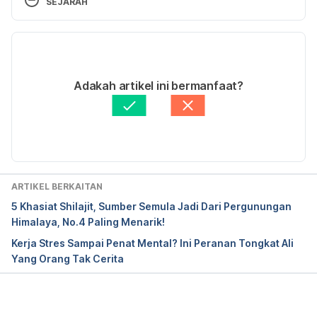
SEJARAH
activeingredientid=1013&activeingredientname=blu
eberry
 Accessed August 9, 2017
Versi Terbaru
Blueberries: Health Benefits, Facts, 
12/09/2019
Research 
http://www.medicalnewstoday.com/articl
Ditulis oleh 
Muhammad Ikraam Abdul Latif
Adakah artikel ini bermanfaat?
es/287710.php
 Accessed August 9, 2017
Fakta Disemak oleh
Hello Doktor Medical Panel
Diperbaharui oleh: 
Ahmad Farid
ARTIKEL BERKAITAN
5 Khasiat Shilajit, Sumber Semula Jadi Dari Pergunungan
Himalaya, No.4 Paling Menarik!
Kerja Stres Sampai Penat Mental? Ini Peranan Tongkat Ali
Yang Orang Tak Cerita
Loading...