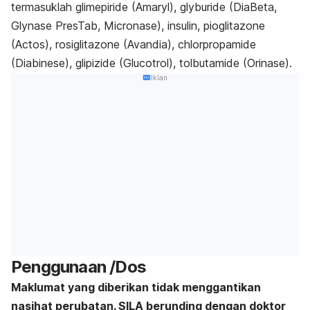
termasuklah glimepiride (Amaryl), glyburide (DiaBeta,
Glynase PresTab, Micronase), insulin, pioglitazone
(Actos), rosiglitazone (Avandia), chlorpropamide
(Diabinese), glipizide (Glucotrol), tolbutamide (Orinase).
Iklan
Penggunaan /Dos
Maklumat yang diberikan tidak menggantikan
nasihat perubatan. SILA berunding dengan doktor