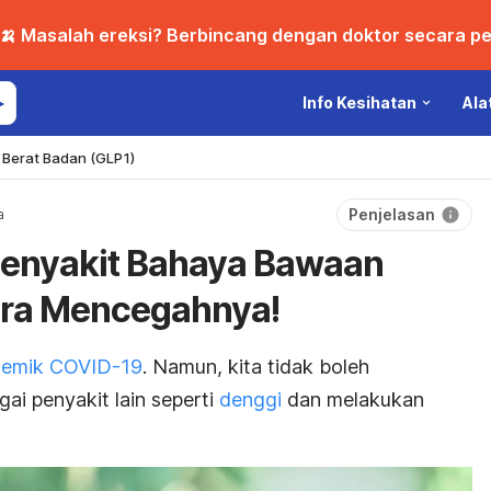
🍌 Masalah ereksi? Berbincang dengan doktor secara per
Info Kesihatan
Ala
Berat Badan (GLP1)
Penjelasan
a
 Penyakit Bahaya Bawaan
ara Mencegahnya!
emik COVID-19
. Namun, kita tidak boleh
i penyakit lain seperti
denggi
dan melakukan